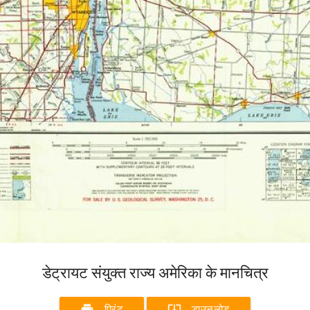
डेट्रायट संयुक्त राज्य अमेरिका के मानचित्र
print
system_update_alt
प्रिंट
डाउनलोड